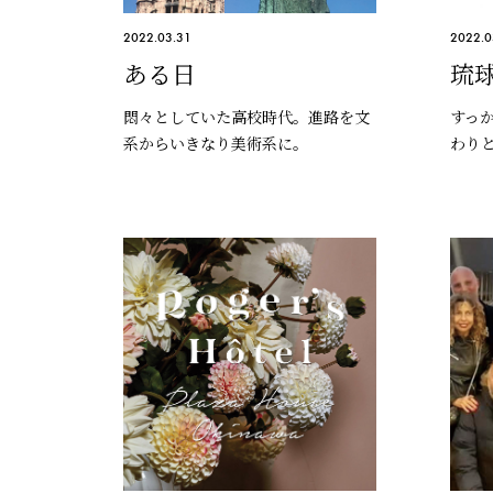
2022.03.31
2022.0
ある日
琉
悶々としていた高校時代。進路を文
すっ
系からいきなり美術系に。
わり