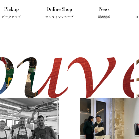
Pickup
Online Shop
News
ピックアップ
オンラインショップ
新着情報
ロ
I'm Roger's
Food
Interior
Souvenir
Beauty