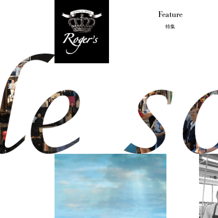
Feature
特集
Ladies
Top
Mens