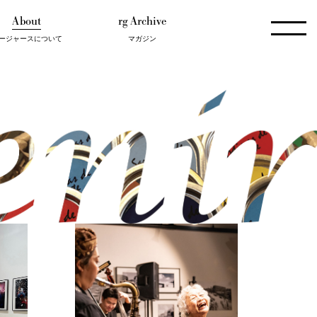
About
rg Archive
ージャースについて
マガジン
Kids
Hot People
Outlet