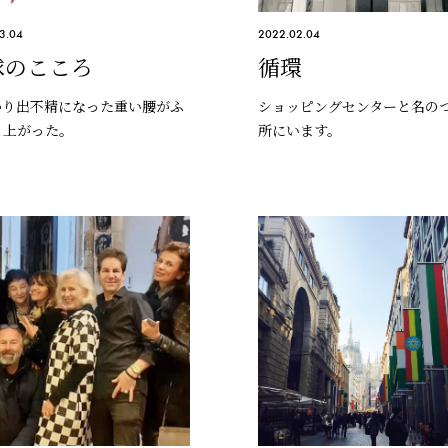
3.04
2022.02.04
球のこころ
循環
かり出不精になった重い腰がふ
ショッピングセンターと名の
と上がった。
所にいます。