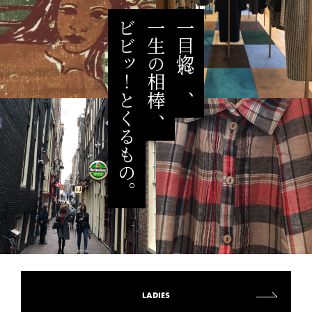
ビビッ！とくるもの。
一生の相棒 、
一目惚れ、
LADIES