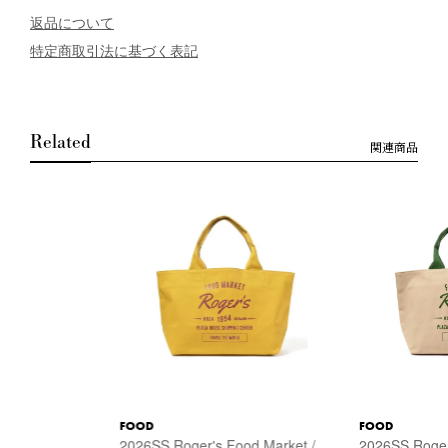
返品について
特定商取引法に基づく表記
Related
関連商品
FOOD
FOOD
2026SS Roger's Food Market /
2026SS Roger