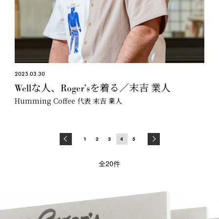
2025.03.30
Wellな人、Roger’sを着る／末吉 業人
Humming Coffee 代表 末吉 業人
1
2
3
4
5
全20件