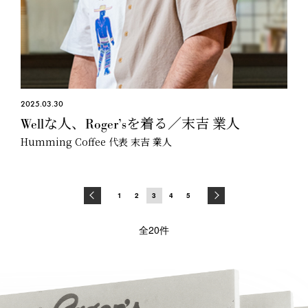
2025.03.30
Wellな人、Roger’sを着る／末吉 業人
Humming Coffee 代表 末吉 業人
1
2
3
4
5
全20件