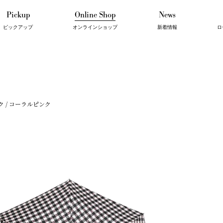
Pickup
Online Shop
News
ピックアップ
オンラインショップ
新着情報
ロ
I'm Roger's
Food
Interior
Souvenir
Beauty
ク / コーラルピンク